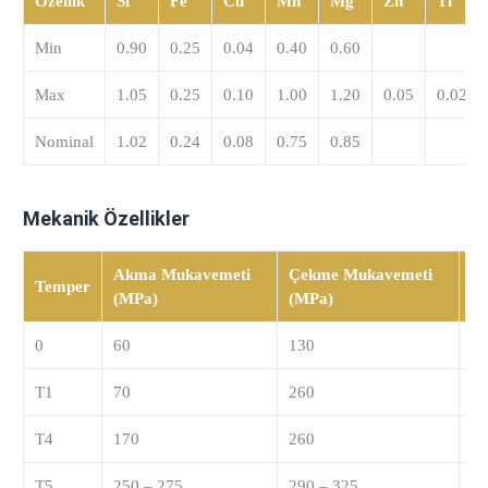
Özellik
Si
Fe
Cu
Mn
Mg
Zn
Ti
Min
0.90
0.25
0.04
0.40
0.60
Max
1.05
0.25
0.10
1.00
1.20
0.05
0.02
Nominal
1.02
0.24
0.08
0.75
0.85
Mekanik Özellikler
Akma Mukavemeti
Çekme Mukavemeti
U
Temper
(MPa)
(MPa)
(
0
60
130
2
T1
70
260
2
T4
170
260
1
T5
250 – 275
290 – 325
1